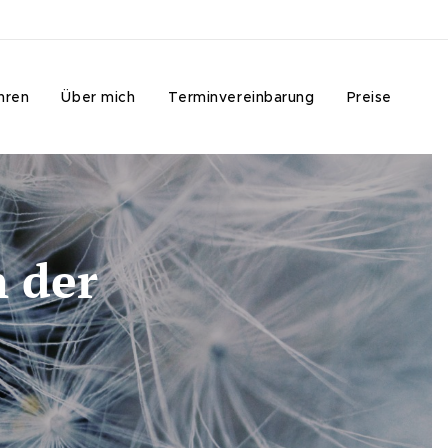
hren
Über mich
Terminvereinbarung
Preise
n der