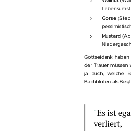
Walnut
(Wal
Lebensumste
Gorse
(Stec
pessimistisc
Mustard
(Ac
Niedergeschl
Gottseidank haben 
der Trauer müssen wi
ja auch, welche 
Bachblüten als Begle
"
Es ist e
verliert,