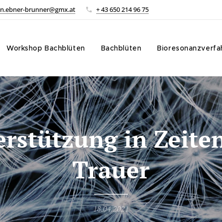
in.ebner-brunner@gmx.at
+ 43 650 214 96 75
Workshop Bachblüten
Bachblüten
Bioresonanzverfa
rstützung in Zeite
Trauer
18.04.2021