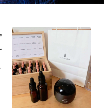
ce
da
,