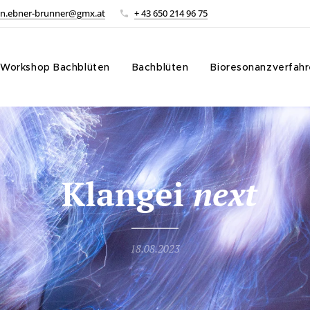
in.ebner-brunner@gmx.at
+ 43 650 214 96 75
Workshop Bachblüten
Bachblüten
Bioresonanzverfah
Klangei
next
18.08.2023