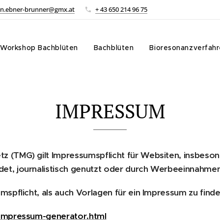
in.ebner-brunner@gmx.at
+ 43 650 214 96 75
Workshop Bachblüten
Bachblüten
Bioresonanzverfah
IMPRESSUM
 (TMG) gilt Impressumspflicht für Websiten, insbeso
, journalistisch genutzt oder durch Werbeeinnahmen f
spflicht, als auch Vorlagen für ein Impressum zu finde
/impressum-generator.html